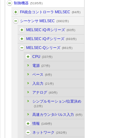
制御機器
(5195件)
FA統合コントローラ MELSEC
(84件)
シーケンサ MELSEC
(3902件)
MELSEC iQ-Rシリーズ
(60件)
MELSEC iQ-Fシリーズ
(693件)
MELSEC-Qシリーズ
(861件)
CPU
(337件)
電源
(27件)
ベース
(6件)
入出力
(21件)
アナログ
(40件)
シンプルモーション/位置決め
(12件)
高速カウンタ/パルス入力
(6件)
情報
(149件)
ネットワーク
(262件)