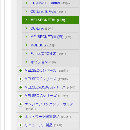
CC-Link IE Control
(43件)
CC-Link IE Field
(69件)
MELSECNET/H
(25件)
CC-Link
(86件)
MELSECNET(Ⅱ)(/B)
(1件)
MODBUS
(17件)
FL-net(OPCN-2)
(19件)
オプション
(1件)
MELSEC-Lシリーズ
(185件)
MELSEC-Fシリーズ
(423件)
MELSEC-QS/WSシリーズ
(42件)
MELSEC-Aシリーズ
(922件)
エンジニアリングソフトウェア
(441件)
ネットワーク関連製品
(101件)
リニューアル製品
(59件)