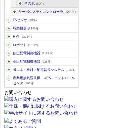
その他
(39件)
サーボシステムコントローラ
(1208件)
FAセンサ
(39件)
駆動機器
(7240件)
HMI
(8325件)
ロボット
(651件)
低圧配電制御機器
(1169件)
高圧配電制御機器
(628件)
省エネ・検針・配電監視システム
(216件)
産業用換気送風機・UPS・コントロール
センタ
(160件)
お問い合わせ