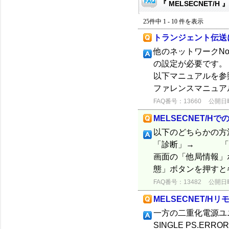
『 MELSECNET/H 
25件中 1 - 10 件を表示
トランジェント伝送
他のネットワークN
の設定が必要です。
以下マニュアルを参照
ファレンスマニュアル(
FAQ番号：13660
公開日時：
MELSECNET/
以下のどちらかの方法で
「診断」→ 「ME
画面の「他局情報
態」ボタンを押すと各
FAQ番号：13482
公開日時：
MELSECNET/H
一方の二重化電源ユニ
SINGLE PS.