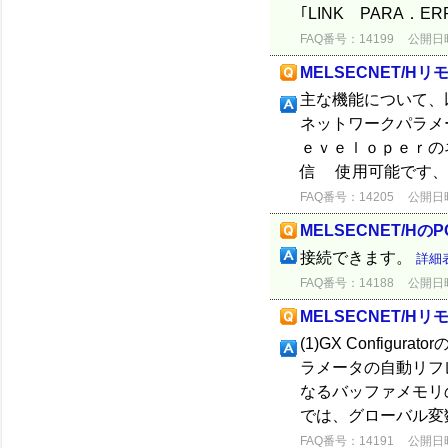
｢LINK PARA．
FAQ番号：14199
公開日時：
MELSECNET/H
主な機能について、
ネットワークパラメ
ｅｖｅｌｏｐｅｒの
信 使用可能です、
FAQ番号：14205
公開日時：
MELSECNET/
接続できます。
詳細
FAQ番号：14188
公開日時：
MELSECNET/
(1)GX Confi
ラメータの自動リフ
なるバッファメモリの
では、グローバル変数
FAQ番号：14191
公開日時：