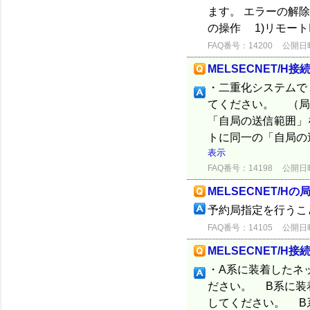
ます。 エラーの解除は
の操作 1)リモートI/
FAQ番号：14200
公開日時：
MELSECNET/H
・二重化システムで
てください。 （局
「自局の送信範囲」
トに同一の「自局の
表示
FAQ番号：14198
公開日時：
MELSECNET/H
予約局指定を行うこ
FAQ番号：14105
公開日時：
MELSECNET/H
・A系に装着したネ
ださい。 B系に装
してください。 B