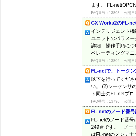
ます。 FL-net(OP
FAQ番号：13803
公開日時：
GX Works2のFL-
インテリジェント機
ユニットのパラメー
詳細、操作手順について
ペレーティングマニュ
FAQ番号：13802
公開日時：
FL-netで、トー
以下を行ってくださ
い。 (2)シーケンサ
ト同士のFL-net
FAQ番号：13796
公開日時：
FL-netのノード番
FL-netのノー
249台です。 ノー
はFL-netのメン