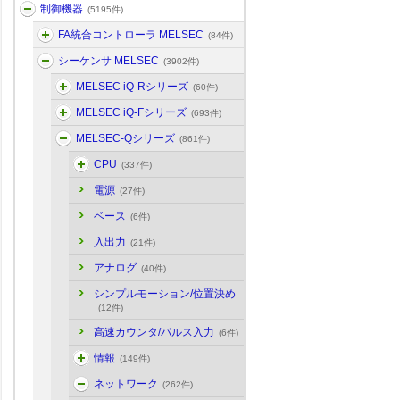
制御機器
(5195件)
FA統合コントローラ MELSEC
(84件)
シーケンサ MELSEC
(3902件)
MELSEC iQ-Rシリーズ
(60件)
MELSEC iQ-Fシリーズ
(693件)
MELSEC-Qシリーズ
(861件)
CPU
(337件)
電源
(27件)
ベース
(6件)
入出力
(21件)
アナログ
(40件)
シンプルモーション/位置決め
(12件)
高速カウンタ/パルス入力
(6件)
情報
(149件)
ネットワーク
(262件)