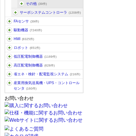
その他
(39件)
サーボシステムコントローラ
(1208件)
FAセンサ
(39件)
駆動機器
(7240件)
HMI
(8325件)
ロボット
(651件)
低圧配電制御機器
(1169件)
高圧配電制御機器
(628件)
省エネ・検針・配電監視システム
(216件)
産業用換気送風機・UPS・コントロール
センタ
(160件)
お問い合わせ