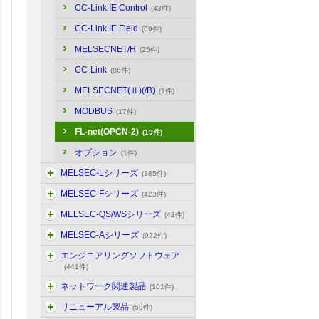
CC-Link IE Control
(43件)
CC-Link IE Field
(69件)
MELSECNET/H
(25件)
CC-Link
(86件)
MELSECNET(Ⅱ)(/B)
(1件)
MODBUS
(17件)
FL-net(OPCN-2)
(19件)
オプション
(1件)
MELSEC-Lシリーズ
(185件)
MELSEC-Fシリーズ
(423件)
MELSEC-QS/WSシリーズ
(42件)
MELSEC-Aシリーズ
(922件)
エンジニアリングソフトウェア
(441件)
ネットワーク関連製品
(101件)
リニューアル製品
(59件)