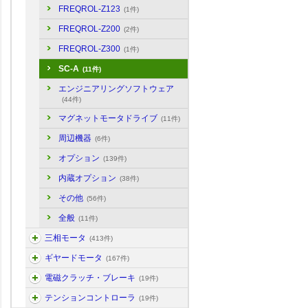
FREQROL-Z123
(1件)
FREQROL-Z200
(2件)
FREQROL-Z300
(1件)
SC-A
(11件)
エンジニアリングソフトウェア
(44件)
マグネットモータドライブ
(11件)
周辺機器
(6件)
オプション
(139件)
内蔵オプション
(38件)
その他
(56件)
全般
(11件)
三相モータ
(413件)
ギヤードモータ
(167件)
電磁クラッチ・ブレーキ
(19件)
テンションコントローラ
(19件)