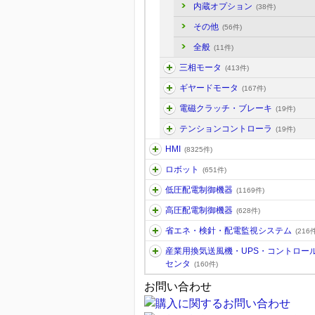
内蔵オプション
(38件)
その他
(56件)
全般
(11件)
三相モータ
(413件)
ギヤードモータ
(167件)
電磁クラッチ・ブレーキ
(19件)
テンションコントローラ
(19件)
HMI
(8325件)
ロボット
(651件)
低圧配電制御機器
(1169件)
高圧配電制御機器
(628件)
省エネ・検針・配電監視システム
(216件
産業用換気送風機・UPS・コントロー
センタ
(160件)
お問い合わせ