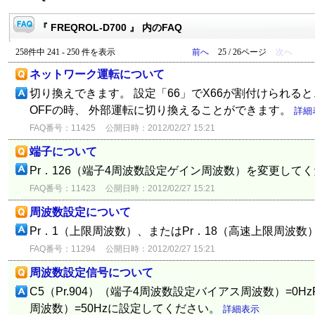
『 FREQROL-D700 』 内のFAQ
258件中 241 - 250 件を表示
前へ
25 / 26ページ
次へ
ネットワーク運転について
切り換えできます。 設定「66」でX66が割付けられると
OFFの時、 外部運転に切り換えることができます。
詳細
FAQ番号：11425
公開日時：2012/02/27 15:21
端子について
Pr．126（端子4周波数設定ゲイン周波数）を変更して
FAQ番号：11423
公開日時：2012/02/27 15:21
周波数設定について
Pr．1（上限周波数）、またはPr．18（高速上限周
FAQ番号：11294
公開日時：2012/02/27 15:21
周波数設定信号について
C5（Pr.904）（端子4周波数設定バイアス周波数）=0Hz
周波数）=50Hzに設定してください。
詳細表示