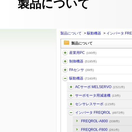
製品について
製品について
>
駆動機器
>
インバータ FRE
製品について
産業用PC
(190件)
制御機器
(5195件)
FAセンサ
(39件)
駆動機器
(7240件)
ACサーボ MELSERVO
(1521件)
サーボモータ用減速機
(13件)
センサレスサーボ
(115件)
インバータ FREQROL
(4972件)
FREQROL-A800
(338件)
FREQROL-F800
(261件)