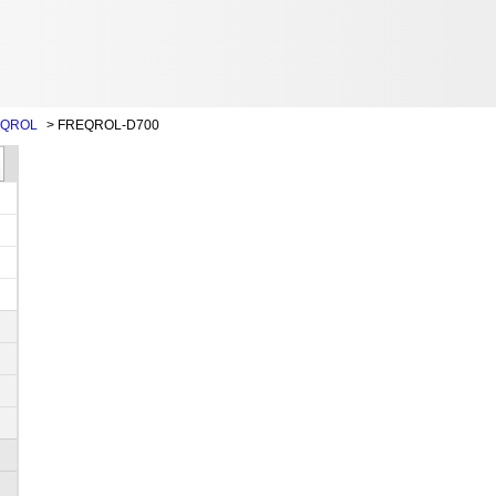
QROL
>
FREQROL-D700