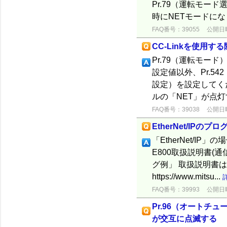
Pr.79（運転モー
時にNETモードになりま
FAQ番号：39055
公開日時：
CC-Linkを使用
Pr.79（運転モー
設定値以外、Pr.542
設定）を設定してく
ルの「NET」が点灯
FAQ番号：39038
公開日時：
EtherNet/IPのプ
「EtherNet/I
E800取扱説明書(通信編
グ例」 取扱説明書
https://www.mitsu...
FAQ番号：39993
公開日時：
Pr.96（オートチ
が交互に点滅する