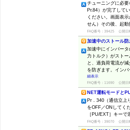
チューニングに必要なほか
Pr.84）が完了し
ください。画面表示
せん）その後、起動
FAQ番号：39425
公開日時：
加速中のストール防
加速中にインバータ
力トルク）がストール
と、過負荷電流が減
を防ぎます。インバ
細表示
FAQ番号：11690
公開日時：
NET運転モードと
Pr．340（通信立
をOFF／ONしてく
［PU/EXT］キ
FAQ番号：39070
公開日時：