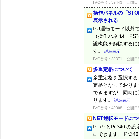
FAQ番号：39443
公開日時：
操作パネルの「STO
表示される
PU運転モード以外で
（操作パネルに“P
護機能を解除するに
す。
詳細表示
FAQ番号：39371
公開日時：
多重定格について
多重定格を選択する
定格となっておりま
できますが、同時に
ります。
詳細表示
FAQ番号：40008
公開日時：
NET運転モードにつ
Pr.79 とPr.3
にできます。 Pr.