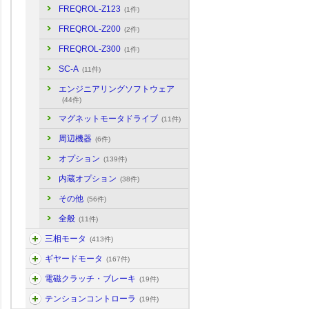
FREQROL-Z123
(1件)
FREQROL-Z200
(2件)
FREQROL-Z300
(1件)
SC-A
(11件)
エンジニアリングソフトウェア
(44件)
マグネットモータドライブ
(11件)
周辺機器
(6件)
オプション
(139件)
内蔵オプション
(38件)
その他
(56件)
全般
(11件)
三相モータ
(413件)
ギヤードモータ
(167件)
電磁クラッチ・ブレーキ
(19件)
テンションコントローラ
(19件)