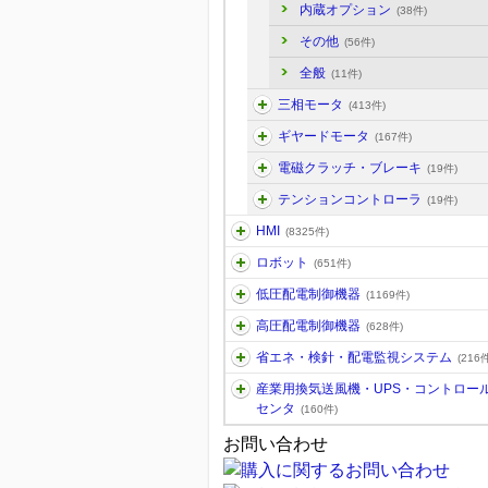
内蔵オプション
(38件)
その他
(56件)
全般
(11件)
三相モータ
(413件)
ギヤードモータ
(167件)
電磁クラッチ・ブレーキ
(19件)
テンションコントローラ
(19件)
HMI
(8325件)
ロボット
(651件)
低圧配電制御機器
(1169件)
高圧配電制御機器
(628件)
省エネ・検針・配電監視システム
(216件
産業用換気送風機・UPS・コントロー
センタ
(160件)
お問い合わせ