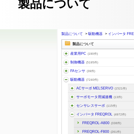
製品について
製品について
>
駆動機器
>
インバータ FRE
製品について
産業用PC
(190件)
制御機器
(5195件)
FAセンサ
(39件)
駆動機器
(7240件)
ACサーボ MELSERVO
(1521件)
サーボモータ用減速機
(13件)
センサレスサーボ
(115件)
インバータ FREQROL
(4972件)
FREQROL-A800
(338件)
FREQROL-F800
(261件)