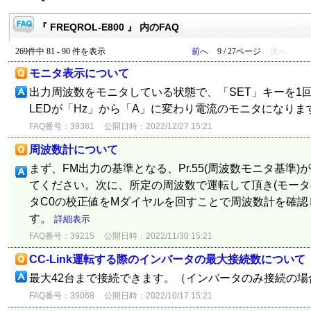
『 FREQROL-E800 』 内のFAQ
269件中 81 - 90 件を表示
前へ
9 / 27ページ
次へ
モニタ表示について
出力周波数をモニタしている状態で、「SET」キーを1
LEDが「Hz」から「A」に変わり電流のモニタになり
FAQ番号：39381
公開日時：2022/12/27 15:21
周波数計について
まず、FM出力の基準となる、Pr.55(周波数モニタ基準
てください。次に、所定の周波数で運転して頂き(モータ
タC0の校正値をMダイヤルを回すことで周波数計を確
す。
詳細表示
FAQ番号：39215
公開日時：2022/11/30 15:21
CC-Link運転する際のインバータの最大接続数について
最大42台まで接続できます。（インバータのみ接続の
FAQ番号：39068
公開日時：2022/10/17 15:21