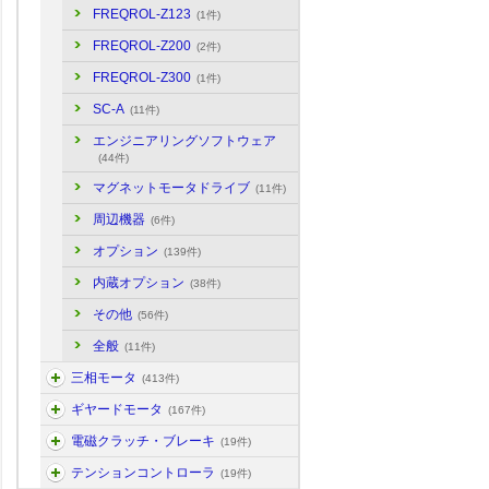
FREQROL-Z123
(1件)
FREQROL-Z200
(2件)
FREQROL-Z300
(1件)
SC-A
(11件)
エンジニアリングソフトウェア
(44件)
マグネットモータドライブ
(11件)
周辺機器
(6件)
オプション
(139件)
内蔵オプション
(38件)
その他
(56件)
全般
(11件)
三相モータ
(413件)
ギヤードモータ
(167件)
電磁クラッチ・ブレーキ
(19件)
テンションコントローラ
(19件)