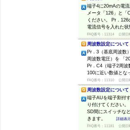
端子4に20mAの
メータ「126」と「
ください。 Pr．12
電流信号を入れた状態
FAQ番号：11314
公開日時：
周波数設定について
Pr．3（基底周波数
周波数電圧）を 「2
Pr．C4（端子2
100に近い数値となっ
FAQ番号：11310
公開日時：
周波数設定について
端子AUを端子割付
り付けてください。 
SD間にスイッチな
きます。
詳細表
FAQ番号：11181
公開日時：