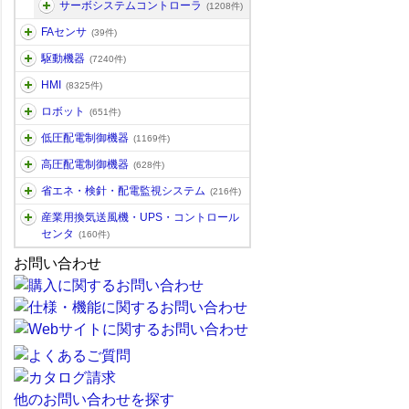
サーボシステムコントローラ
(1208件)
FAセンサ
(39件)
駆動機器
(7240件)
HMI
(8325件)
ロボット
(651件)
低圧配電制御機器
(1169件)
高圧配電制御機器
(628件)
省エネ・検針・配電監視システム
(216件)
産業用換気送風機・UPS・コントロール
センタ
(160件)
お問い合わせ
他のお問い合わせを探す