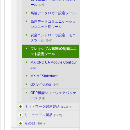
ール
(2件)
高速データロガー設定ツール
高速データコミュニケーショ
ンユニット用ツール
安全コントローラ設定・モニ
タツール
(7件)
フレキシブル高速I/O制御ユニ
ット設定ツール
MX OPC UA Module Configur
ator
MX MESInterface
GX Simulator
(8件)
GPP機能ソフトウェアパッケ
ージ
(1件)
ネットワーク関連製品
(101件)
リニューアル製品
(59件)
その他
(39件)