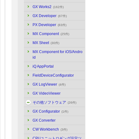
GX Works2
(162件)
GX Developer
(67件)
PX Developer
(83件)
MX Component
(25件)
MX Sheet
(30件)
MX Component for iOS/Andro
id
iQ AppPortal
FieldDeviceConfigurator
GX LogViewer
(4件)
GX VideoViewer
その他ソフトウェア
(26件)
GX Configurator
(1件)
GX Converter
CW Workbench
(3件)
CPUユニットロギング設定ツ