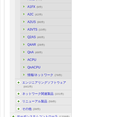
A1FX
(9件)
A2C
(42件)
A2US
(96件)
A3VTS
(10件)
Q2AS
(46件)
Q4AR
(28件)
QnA
(48件)
ACPU
QnACPU
情報/ネットワーク
(79件)
エンジニアリングソフトウェア
(441件)
ネットワーク関連製品
(101件)
リニューアル製品
(59件)
その他
(39件)
サーボシステムコントローラ
(1208件)