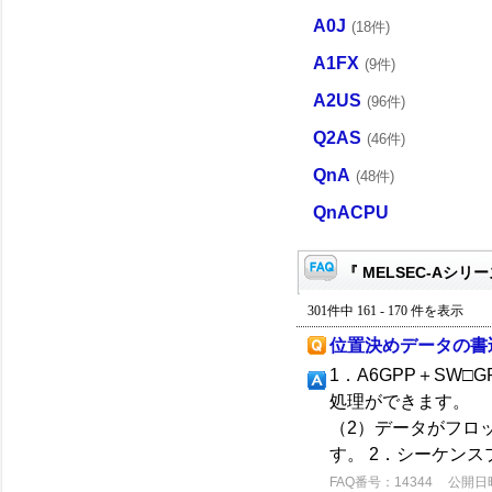
A0J
(18件)
A1FX
(9件)
A2US
(96件)
Q2AS
(46件)
QnA
(48件)
QnACPU
『 MELSEC-Aシリー
301件中 161 - 170 件を表示
位置決めデータの書
1．A6GPP＋SW
処理ができます。
（2）データがフロ
す。 2．シーケンスプ
FAQ番号：14344
公開日時：