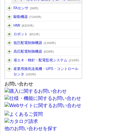
FAセンサ
(39件)
駆動機器
(7240件)
HMI
(8325件)
ロボット
(651件)
低圧配電制御機器
(1169件)
高圧配電制御機器
(628件)
省エネ・検針・配電監視システム
(216件)
産業用換気送風機・UPS・コントロール
センタ
(160件)
お問い合わせ
他のお問い合わせを探す