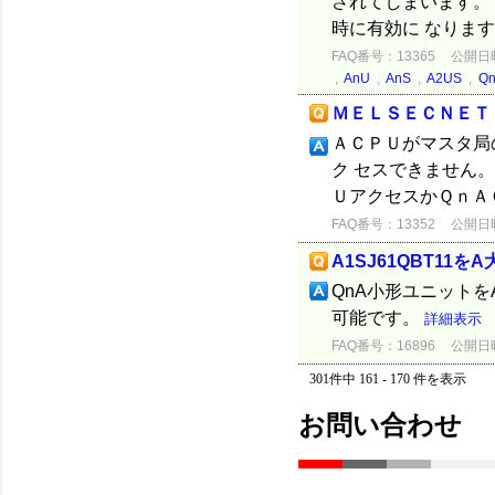
されてしまいます。
時に有効に なります
FAQ番号：13365
公開日時：
,
AnU
,
AnS
,
A2US
,
Q
ＭＥＬＳＥＣＮＥＴ
ＡＣＰＵがマスタ局
ク セスできません
ＵアクセスかＱｎＡ
FAQ番号：13352
公開日時：
A1SJ61QBT1
QnA小形ユニットを
可能です。
詳細表示
FAQ番号：16896
公開日時：
301件中 161 - 170 件を表示
お問い合わせ