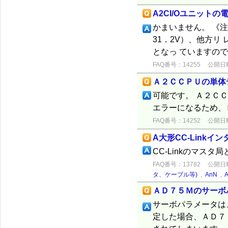
A2CI/Oユニット
かまいません。 《注
31．2V）、他方リ 
となっ ていますの
FAQ番号：14255
公開日時：
Ａ２ＣＣＰＵの単体
可能です。 Ａ２Ｃ
エラーになるため、
FAQ番号：14252
公開日時：
A大形CC-Link
CC-Linkのマス
FAQ番号：13782
公開日時：
タ、ケーブル等)
,
AnN
,
ＡＤ７５Ｍのサーボ
サーボパラメータは
定した場合、ＡＤ７