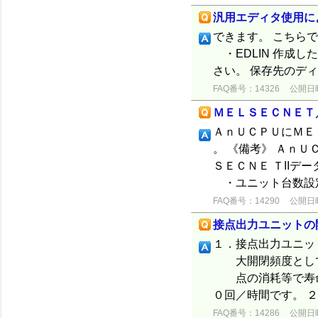
汎用エディタ使用によ
できます。 こちらで
・EDLIN 作成
さい。 保存先のディ
FAQ番号：14326
公開日時：
ＭＥＬＳＥＣＮＥＴ
ＡｎＵＣＰＵにＭＥ
。 《備考》 Ａｎ
ＳＥＣＮＥ ＴII
・ユニット台数設定
FAQ番号：14290
公開日時：
接点出力ユニットの
１．接点出力ユニッ
大開閉頻度として
点の消耗等で寿命
０回／時間です。 ２
FAQ番号：14286
公開日時：