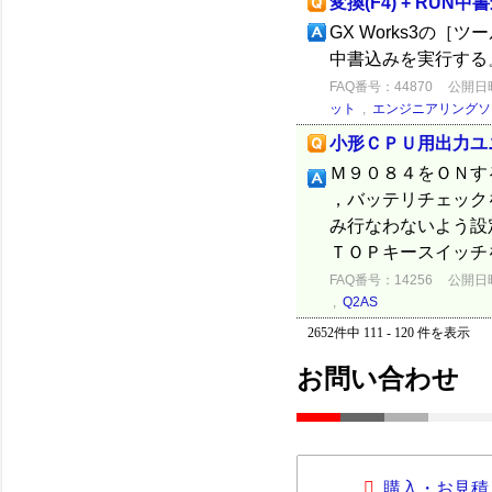
変換(F4) + RU
GX Works3の［
中書込みを実行する
FAQ番号：44870
公開日時：
ット
,
エンジニアリングソ
小形ＣＰＵ用出力ユ
Ｍ９０８４をＯＮす
，バッテリチェック
み行なわないよう設
ＴＯＰキースイッチを
FAQ番号：14256
公開日時：
,
Q2AS
2652件中 111 - 120 件を表示
お問い合わせ
購入・お見積