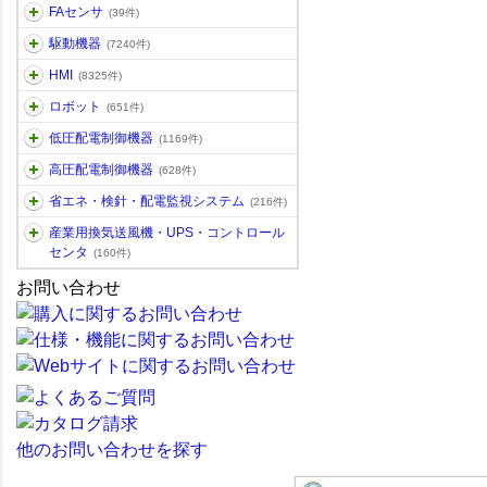
FAセンサ
(39件)
駆動機器
(7240件)
HMI
(8325件)
ロボット
(651件)
低圧配電制御機器
(1169件)
高圧配電制御機器
(628件)
省エネ・検針・配電監視システム
(216件)
産業用換気送風機・UPS・コントロール
センタ
(160件)
お問い合わせ
他のお問い合わせを探す