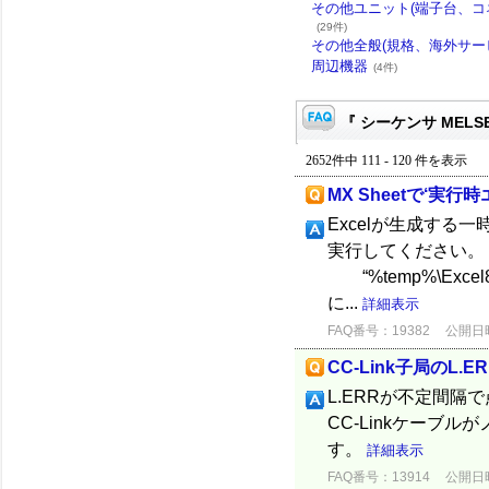
その他ユニット(端子台、コ
(29件)
その他全般(規格、海外サー
周辺機器
(4件)
『 シーケンサ MELSE
2652件中 111 - 120 件を表示
MX Sheetで‘実
Excelが生成する
実行してください。 (1
“%temp%\Exce
に...
詳細表示
FAQ番号：19382
公開日時：
CC-Link子局のL.
L.ERRが不定間
CC-Linkケーブ
す。
詳細表示
FAQ番号：13914
公開日時：