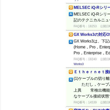
MELSEC iQ-
MELSEC iQ-
記のテクニカルニュー
FAQ番号：18253
公開日時：
GX Works3の対応O
GX Works3は、下
(Home，Pro，Enter
Pro，Enterprise，Edu
FAQ番号：18240
公開日時：
Works3
Ｅｔｈｅｒｎｅｔ接
(1)ケーブルの切
ただし，ケーブル
上異 常検出機能
なケーブル接続状態で
FAQ番号：14539
公開日時：