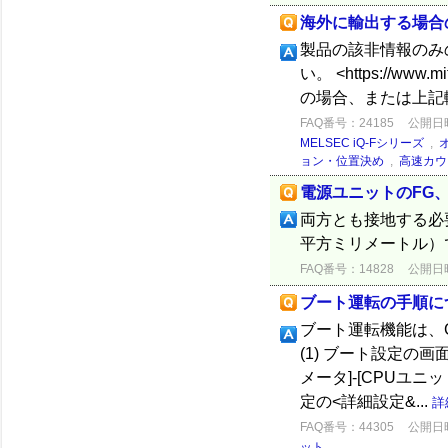
海外に輸出する場合
製品の該非情報のみ
い。 <https://www.
の場合、または上記
FAQ番号：24185
公開日時：
MELSEC iQ-Fシリーズ
,
ョン・位置決め
,
高速カウ
電源ユニットのFG
両方とも接地する必要
平方ミリメートル）
FAQ番号：14828
公開日時：
ブート運転の手順に
ブート運転機能は、G
(1) ブート設定の
メータ]-[CPUユニ
定の<詳細設定&...
詳
FAQ番号：44305
公開日時：
ット