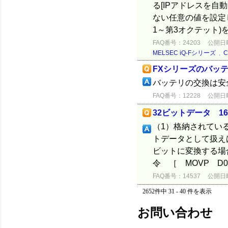
る[IPアドレスを自
ない任意の値を設定しま
1～第3オクテット)をF
FAQ番号：24203
公開日時：
MELSEC iQ-Fシリーズ
,
FXシリーズのバッ
バッテリの交換は安
FAQ番号：12228
公開日時：
32ビットデータ 1
（1）格納されている値
トデータとして扱えば
ビットに変換する場合
令 ［ MOVP D0 
FAQ番号：14537
公開日時：
2652件中 31 - 40 件を表示
お問い合わせ