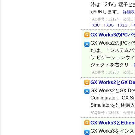
時は「24V」端子と
がONします。
詳細表
FAQ番号：12124
公開日時：
FX3U
,
FX3G
,
FX1S
,
F
GX Works3のP
GX Works2の[P
たは、「システムパ
[ナビゲーションウィン
ジェクトを右クリ...
FAQ番号：18238
公開日時：
GX Works2とGX 
GX Works2とGX 
Configurator、G
Simulatorを別途
FAQ番号：13668
公開日時：
GX Works3とE
GX Works3を