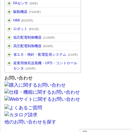
FAセンサ
(39件)
駆動機器
(7240件)
HMI
(8325件)
ロボット
(651件)
低圧配電制御機器
(1169件)
高圧配電制御機器
(628件)
省エネ・検針・配電監視システム
(216件)
産業用換気送風機・UPS・コントロール
センタ
(160件)
お問い合わせ
他のお問い合わせを探す