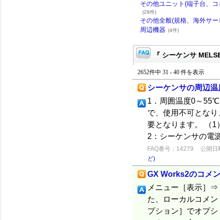
その他ユニット(端子台、コ
(29件)
その他全般(規格、海外サー
周辺機器
(4件)
『 シーケンサ MELSE
2652件中 31 - 40 件を表示
シーケンサの周辺温
1．周囲温度0～5
で、使用不可となり
要となります。 （
2：シーケンサの電源
FAQ番号：14279
公開日時：
ど)
GX Works2のコ
メニュー［表示］⇒
た、ローカルコメント
プション］でオプショ