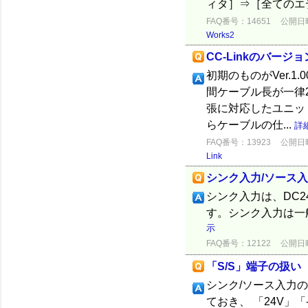
ィタ］⇒［全てのエ
FAQ番号：14651
公開日時：
Works2
CC-Linkのバージ
初期のものがVer.1
間ケーブル長が一律2
張に対応したユニットがV
らケーブルの仕...
詳
FAQ番号：13923
公開日時：
Link
シンク入力/ソース
シンク入力は、DC
す。シンク入力は一
示
FAQ番号：12122
公開日時：
「S/S」端子の扱い
シンク/ソース入力
ておき、 「24V」